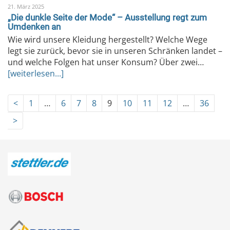
21. März 2025
„Die dunkle Seite der Mode“ – Ausstellung regt zum
Umdenken an
Wie wird unsere Kleidung hergestellt? Welche Wege
legt sie zurück, bevor sie in unseren Schränken landet –
und welche Folgen hat unser Konsum? Über zwei…
[weiterlesen...]
<
1
…
6
7
8
9
10
11
12
…
36
>