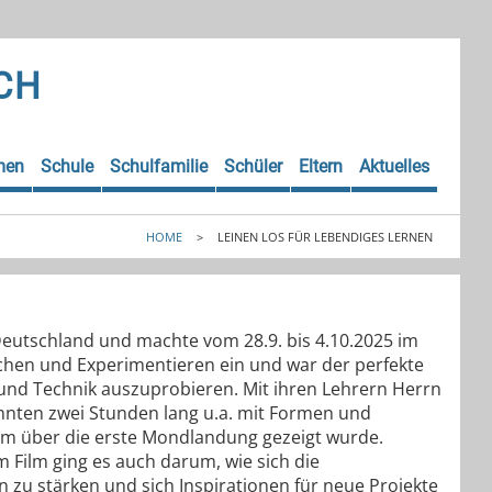
CH
men
Schule
Schulfamilie
Schüler
Eltern
Aktuelles
HOME
>
LEINEN LOS FÜR LEBENDIGES LERNEN
 Deutschland und machte vom 28.9. bis 4.10.2025 im
chen und Experimentieren ein und war der perfekte
und Technik auszuprobieren. Mit ihren Lehrern Herrn
nnten zwei Stunden lang u.a. mit Formen und
ilm über die erste Mondlandung gezeigt wurde.
Film ging es auch darum, wie sich die
n zu stärken und sich Inspirationen für neue Projekte