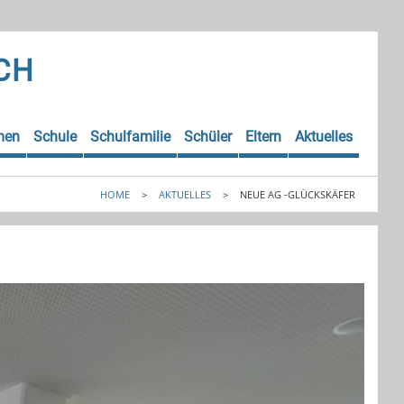
CH
men
Schule
Schulfamilie
Schüler
Eltern
Aktuelles
HOME
>
AKTUELLES
>
NEUE AG -GLÜCKSKÄFER