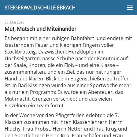
STEIGERWALDSCHULE EBRACH
25. Mai 2026
Mut, Matsch und Miteinander
Es begann mit einer ruhigen Bahnfahrt und endete mit
knisterndem Feuer und klebrigen Fingern voller
Stockbrotteig. Dazwischen: Herzklopfen im
Hochseilgarten, nasse Schuhe nach der Kanutour auf
der Saale, Knoten, die ein Floß – und eine Klasse –
zusammenhalten, und ein Ziel, das nur mit ruhiger
Hand und klarem Blick beim Bogenschießen zu treffen
ist. In Bad Kissingen wurde aus einer Sportwoche mehr
als nur ein Programm: Es wurde ein Abenteuer, das
Mut macht, Grenzen verschiebt und aus vielen
Einzelnen ein Team formt.
In der Woche vor den Pfingstferien erlebten die 7.
Klassen zusammen mit ihren Klassenlehrern Herrn
Hluchy, Frau Probst, Herrn Netter und Frau Krug und
den Sportlehrern Herrn Irro, Frau Schäfer und Frau