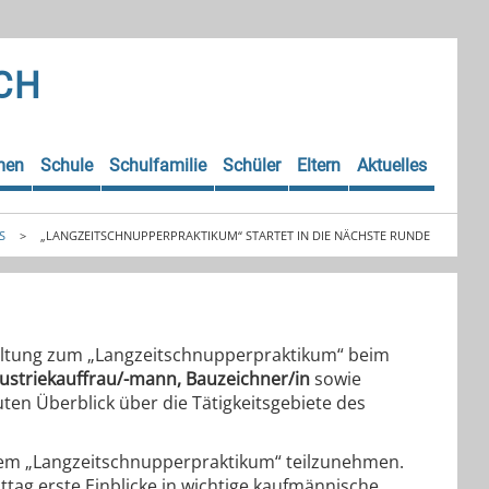
CH
men
Schule
Schulfamilie
Schüler
Eltern
Aktuelles
S
>
„LANGZEITSCHNUPPERPRAKTIKUM“ STARTET IN DIE NÄCHSTE RUNDE
staltung zum „Langzeitschnupperpraktikum“ beim
ustriekauffrau/-mann, Bauzeichner/in
sowie
uten Überblick über die Tätigkeitsgebiete des
inem „Langzeitschnupperpraktikum“ teilzunehmen.
ag erste Einblicke in wichtige kaufmännische