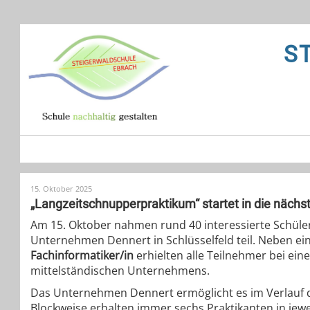
S
15. Oktober 2025
„Langzeitschnupperpraktikum“ startet in die näch
Am 15. Oktober nahmen rund 40 interessierte Schüler
Unternehmen Dennert in Schlüsselfeld teil. Neben ei
Fachinformatiker/in
erhielten alle Teilnehmer bei ein
mittelständischen Unternehmens.
Das Unternehmen Dennert ermöglicht es im Verlauf d
Blockweise erhalten immer sechs Praktikanten in jew